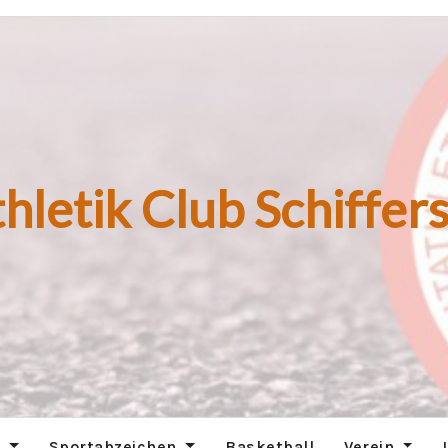
hletik Club Schiffers
n
Sportabzeichen
Basketball
Verein