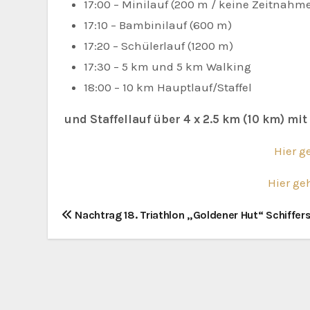
17:00 – Minilauf (200 m / keine Zeitnahm
17:10 – Bambinilauf (600 m)
17:20 – Schülerlauf (1200 m)
17:30 – 5 km und 5 km Walking
18:00 – 10 km Hauptlauf/Staffel
und Staffellauf über 4 x 2.5 km (10 km) mit
Hier g
Hier ge
B
Nachtrag 18. Triathlon „Goldener Hut“ Schiffer
e
i
t