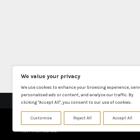
i
o
n
We value your privacy
We use cookies to enhance your browsing experience, serv
personalised ads or content, and analyse our traffic. By
clicking "Accept All", you consent to our use of cookies.
Customise
Reject All
Accept All
Stolz präsentiert von WordPress
|
Theme: Fameup
von
Themeansar