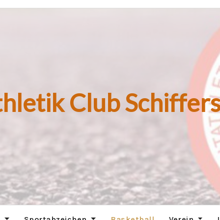
hletik Club Schiffers
n
Sportabzeichen
Basketball
Verein