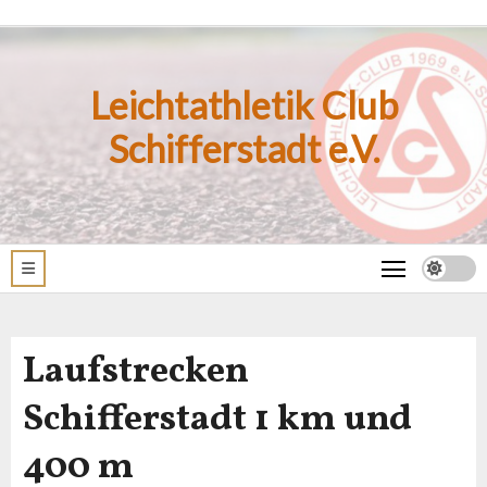
Zum
Inhalt
springen
Leichtathletik Club
Schifferstadt e.V.
Laufstrecken
Schifferstadt 1 km und
400 m