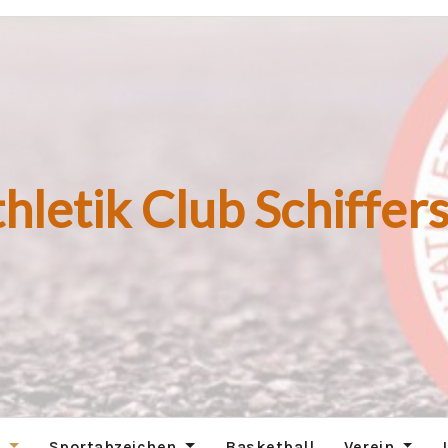
hletik Club Schiffers
n
Sportabzeichen
Basketball
Verein