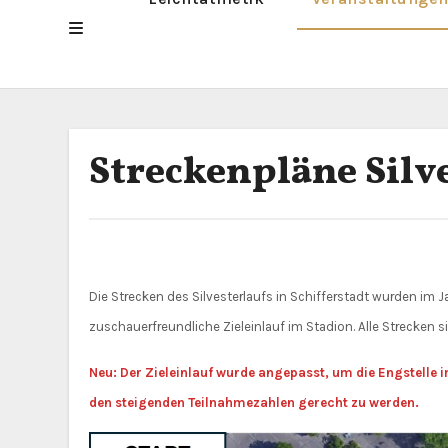
Streckenpläne Silve
Die Strecken des Silvesterlaufs in Schifferstadt wurden im Jahr 2012 angepasst. Neu eingeführt wurde eine 5 km Strecke und der
zuschauerfreundliche Zieleinlauf im Stadion. Alle Strecken s
Neu: Der Zieleinlauf wurde angepasst, um die Engstelle 
den steigenden Teilnahmezahlen gerecht zu werden.