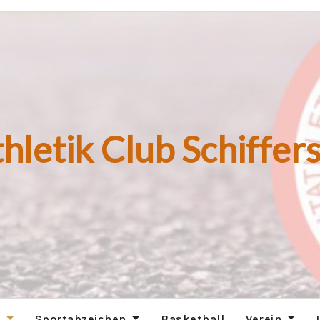
hletik Club Schiffers
n
Sportabzeichen
Basketball
Verein