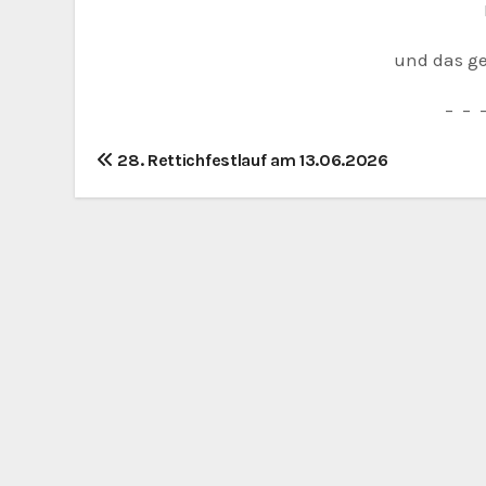
und das g
– – 
B
28. Rettichfestlauf am 13.06.2026
e
i
t
r
a
g
s