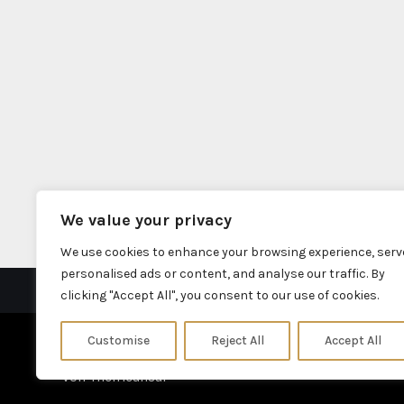
We value your privacy
We use cookies to enhance your browsing experience, serv
personalised ads or content, and analyse our traffic. By
clicking "Accept All", you consent to our use of cookies.
Customise
Reject All
Accept All
Stolz präsentiert von WordPress
|
Theme: Fameup
von
Themeansar