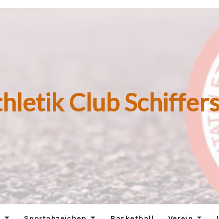
hletik Club Schiffers
n
Sportabzeichen
Basketball
Verein