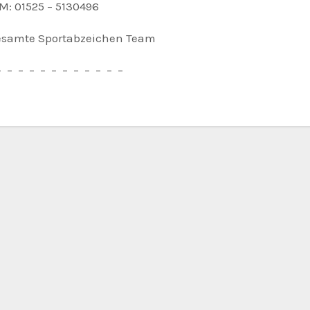
M: 01525 – 5130496
esamte Sportabzeichen Team
– – – – – – – – – – – –