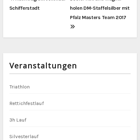
Schifferstadt
holen DM-Staffelsilber mit
e
Pfalz Masters Team 2017
i
t
r
a
Veranstaltungen
g
s
Triathlon
n
Rettichfestlauf
a
3h Lauf
v
Silvesterlauf