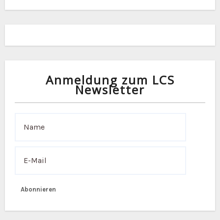
i
g
a
t
i
Anmeldung zum LCS
Newsletter
o
n
Abonnieren