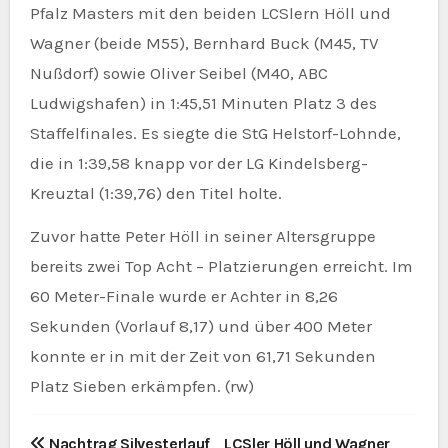
Pfalz Masters mit den beiden LCSlern Höll und
Wagner (beide M55), Bernhard Buck (M45, TV
Nußdorf) sowie Oliver Seibel (M40, ABC
Ludwigshafen) in 1:45,51 Minuten Platz 3 des
Staffelfinales. Es siegte die StG Helstorf-Lohnde,
die in 1:39,58 knapp vor der LG Kindelsberg-
Kreuztal (1:39,76) den Titel holte.
Zuvor hatte Peter Höll in seiner Altersgruppe
bereits zwei Top Acht – Platzierungen erreicht. Im
60 Meter-Finale wurde er Achter in 8,26
Sekunden (Vorlauf 8,17) und über 400 Meter
konnte er in mit der Zeit von 61,71 Sekunden
Platz Sieben erkämpfen. (rw)
B
Nachtrag Silvesterlauf
LCSler Höll und Wagner