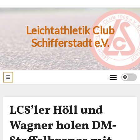
Zum
Inhalt
springen
Leichtathletik Club
Schifferstadt e.V.
LCS’ler Höll und
Wagner holen DM-