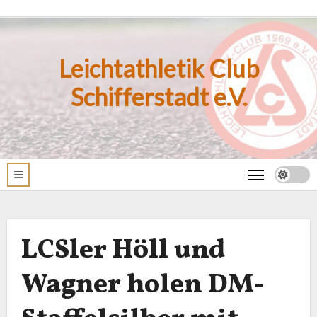
Zum
Inhalt
springen
Leichtathletik Club
Schifferstadt e.V.
LCSler Höll und
Wagner holen DM-