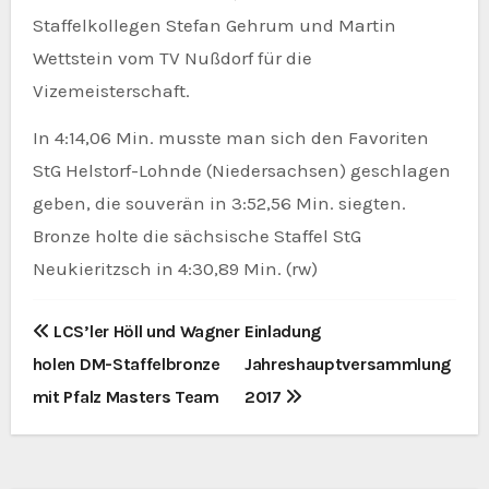
Staffelkollegen Stefan Gehrum und Martin
Wettstein vom TV Nußdorf für die
Vizemeisterschaft.
In 4:14,06 Min. musste man sich den Favoriten
StG Helstorf-Lohnde (Niedersachsen) geschlagen
geben, die souverän in 3:52,56 Min. siegten.
Bronze holte die sächsische Staffel StG
Neukieritzsch in 4:30,89 Min. (rw)
B
LCS’ler Höll und Wagner
Einladung
holen DM-Staffelbronze
Jahreshauptversammlung
e
mit Pfalz Masters Team
2017
i
t