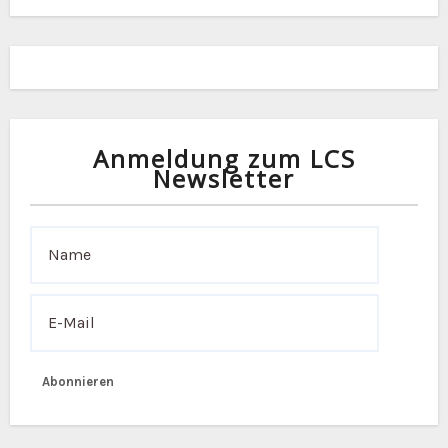
a
v
i
g
Anmeldung zum LCS
a
Newsletter
t
i
o
n
Abonnieren