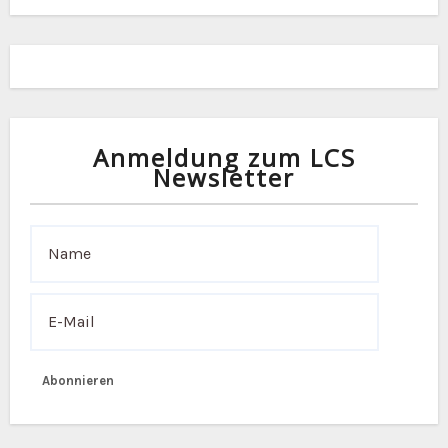
a
v
i
g
Anmeldung zum LCS
a
Newsletter
t
i
o
n
Abonnieren