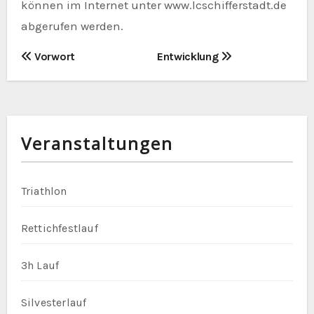
können im Internet unter www.lcschifferstadt.de
abgerufen werden.
B
Vorwort
Entwicklung
e
i
t
Veranstaltungen
r
Triathlon
a
g
Rettichfestlauf
s
3h Lauf
n
Silvesterlauf