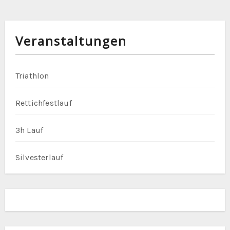
i
t
Veranstaltungen
r
a
Triathlon
g
Rettichfestlauf
s
n
3h Lauf
a
Silvesterlauf
v
i
g