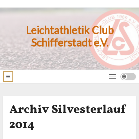
Zum
Inhalt
springen
Leichtathletik Club
Schifferstadt e.V.
Archiv Silvesterlauf
2014