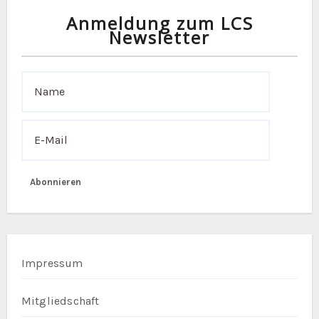
a
Anmeldung zum LCS
t
Newsletter
i
o
n
Abonnieren
Impressum
Mitgliedschaft