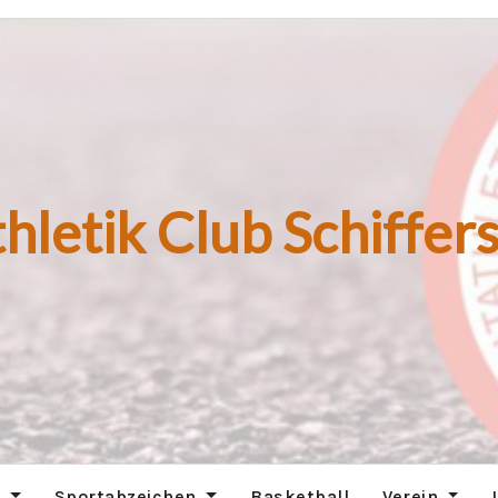
hletik Club Schiffers
n
Sportabzeichen
Basketball
Verein