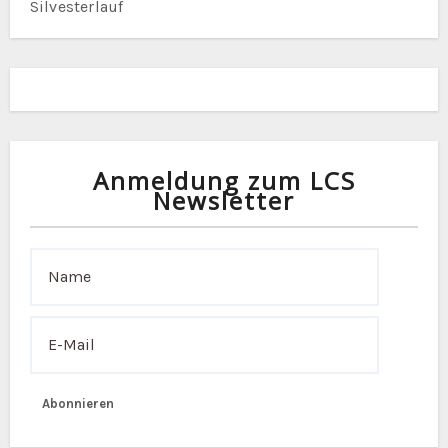
Silvesterlauf
v
i
g
a
Anmeldung zum LCS
t
Newsletter
i
o
n
Abonnieren