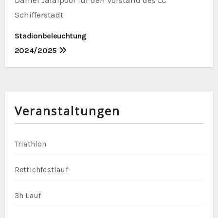
Schifferstadt
B
Stadionbeleuchtung
2024/2025
e
i
t
Veranstaltungen
r
a
Triathlon
g
Rettichfestlauf
s
n
3h Lauf
a