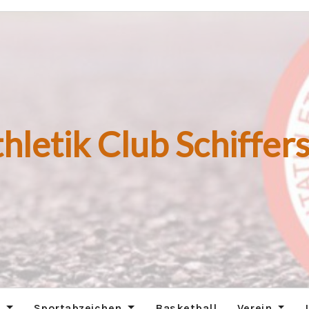
hletik Club Schiffers
n
Sportabzeichen
Basketball
Verein