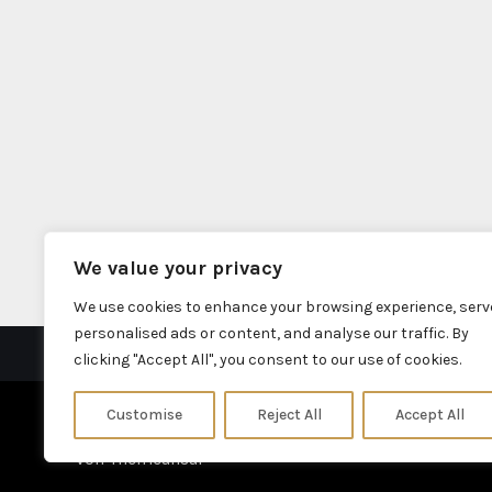
We value your privacy
We use cookies to enhance your browsing experience, serv
personalised ads or content, and analyse our traffic. By
clicking "Accept All", you consent to our use of cookies.
Customise
Reject All
Accept All
Stolz präsentiert von WordPress
|
Theme: Fameup
von
Themeansar