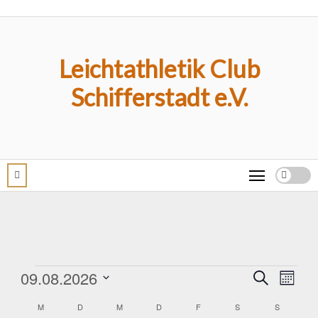
Zum
Inhalt
springen
Leichtathletik Club
Schifferstadt e.V.
Veranstaltungen
Verans
Ver
09.08.2026
Suche
Monat
Ans
Datum
Suche
Kalender
M
MONTAG
D
DIENSTAG
M
MITTWOCH
D
DONNERSTAG
F
FREITAG
S
SAMSTAG
S
SONNTAG