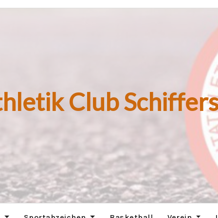
hletik Club Schiffers
n
Sportabzeichen
Basketball
Verein