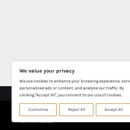
We value your privacy
We use cookies to enhance your browsing experience, serv
personalised ads or content, and analyse our traffic. By
clicking "Accept All", you consent to our use of cookies.
Customise
Reject All
Accept All
Stolz präsentiert von WordPress
|
Theme: Fameup
von
Themeansar